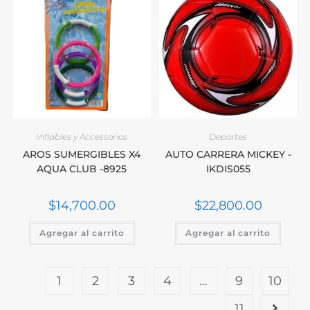
Inflables y Accessorios
Deportes
AROS SUMERGIBLES X4
AUTO CARRERA MICKEY -
AQUA CLUB -8925
IKDIS055
$
14,700.00
$
22,800.00
Agregar al carrito
Agregar al carrito
1
2
3
4
…
9
10
11