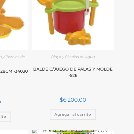
a y Pistolas de
Playa y Pistolas de Agua
BALDE C/JUEGO DE PALAS Y MOLDE
 28CM -34030
-526
$
6,200.00
0
Agregar al carrito
rito