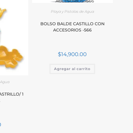
Playa y Pistolas de Agua
BOLSO BALDE CASTILLO CON
ACCESORIOS -566
$
14,900.00
Agregar al carrito
e Agua
STRILLO/ 1
2
0