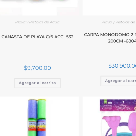
Playa y Pistolas de Agua
Playa y Pistolas d
CARPA MONODOMO 2 PL
CANASTA DE PLAYA C/6 ACC -532
200CM -680
$
30,900.0
$
9,700.00
Agregar al car
Agregar al carrito