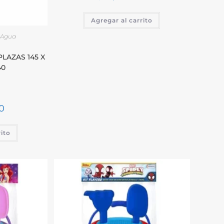
Agregar al carrito
e Agua
AZAS 145 X
40
0
rito