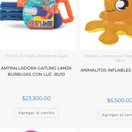
PISTOLAS
,
Playa y Pistolas de Agua
Inflables y Accessorios
,
Play
Agua
AMTRALLADORA GATLING LANZA
ANIMALITOS INFLABLES
BURBUJAS CON LUZ -BU10
$
23,300.00
$
6,500.0
Agregar al carrito
Agregar al car