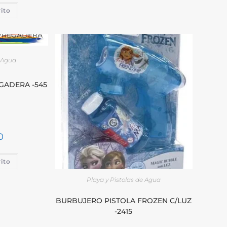
rito
e Agua
GADERA -545
0
rito
Playa y Pistolas de Agua
BURBUJERO PISTOLA FROZEN C/LUZ
-2415