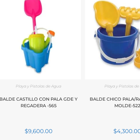
Playa y Pistolas de Agua
Playa y Pistolas d
BALDE CASTILLO CON PALA GDE Y
BALDE CHICO PALA/RA
REGADERA -565
MOLDE-52
$
9,600.00
$
4,300.0