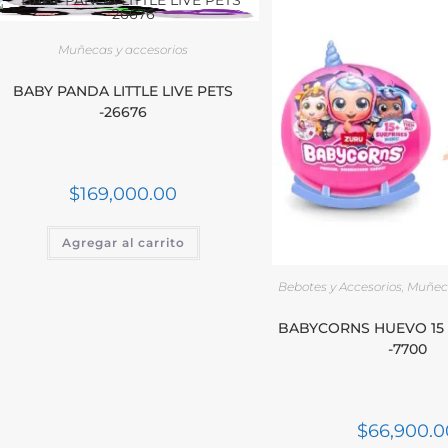
Muñecas y accesorios
BABY PANDA LITTLE LIVE PETS
-26676
$
169,000.00
Agregar al carrito
Bebotes y Accesorios
,
Muñeca
BABYCORNS HUEVO 15
-7700
$
66,900.0