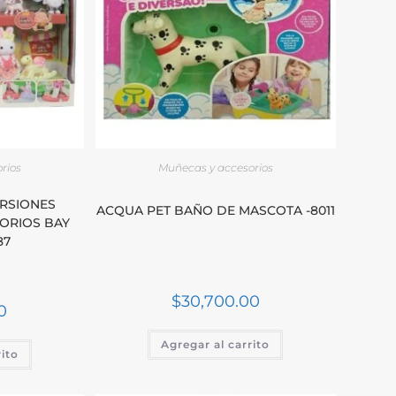
rios
Muñecas y accesorios
RSIONES
ACQUA PET BAÑO DE MASCOTA -8011
ORIOS BAY
87
$
30,700.00
0
Agregar al carrito
rito