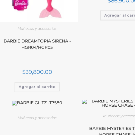
$
86,900.0
Agregar al car
Muñecas y accesorios
BARBIE DREAMTOPIA SIRENA -
HGR04/HGR05
$
39,800.00
Agregar al carrito
Muñecas y acceso
Muñecas y accesorios
BARBIE MYSTERIES 
HORSE CHASE -