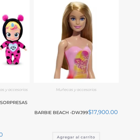
s y accesorios
Muñecas y accesorios
 SORPRESAS
$
17,900.00
BARBIE BEACH -DWJ99
0
Agregar al carrito