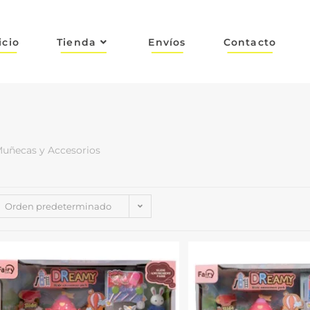
icio
Tienda
Envíos
Contacto
uñecas y Accesorios
Orden predeterminado