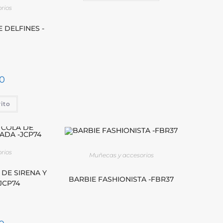
rios
 DELFINES -
0
rito
rios
Muñecas y accesorios
 DE SIRENA Y
BARBIE FASHIONISTA -FBR37
JCP74