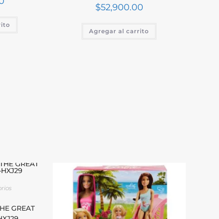
0
$
52,900.00
rito
Agregar al carrito
rios
THE GREAT
HXJ29