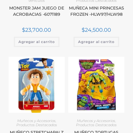
Vehículos
Productos Destacados
MONSTER JAM JUEGO DE
MUÑECA MINI PRINCESAS
ACROBACIAS -6071189
FROZEN -HLW97/HLW98
$
23,700.00
$
24,500.00
Agregar al carrito
Agregar al carrito
Muñecos y Accesorios
,
Muñecos y Accesorios
,
Productos Destacados
Productos Destacados
MUÑECO STRETCHAPALZ
MUÑECO TORTUGAS