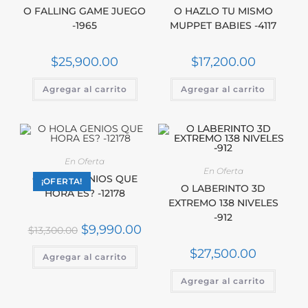
O FALLING GAME JUEGO
O HAZLO TU MISMO
-1965
MUPPET BABIES -4117
$
25,900.00
$
17,200.00
Agregar al carrito
Agregar al carrito
En Oferta
En Oferta
O HOLA GENIOS QUE
¡OFERTA!
O LABERINTO 3D
HORA ES? -12178
EXTREMO 138 NIVELES
-912
$
9,990.00
$
13,300.00
$
27,500.00
Agregar al carrito
Agregar al carrito