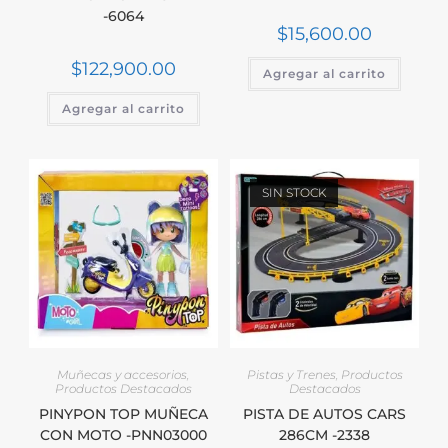
-6064
$
15,600.00
$
122,900.00
Agregar al carrito
Agregar al carrito
SIN STOCK
Muñecas y accesorios
,
Pistas y Trenes
,
Productos
Productos Destacados
Destacados
PINYPON TOP MUÑECA
PISTA DE AUTOS CARS
CON MOTO -PNN03000
286CM -2338