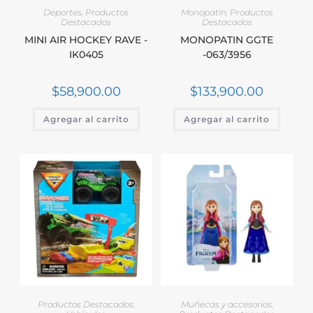
Deportes
,
Productos
Monopatín
,
Productos
Destacados
Destacados
MINI AIR HOCKEY RAVE -
MONOPATIN GGTE
IK0405
-063/3956
$
58,900.00
$
133,900.00
Agregar al carrito
Agregar al carrito
Productos Destacados
,
Muñecas y accesorios
,