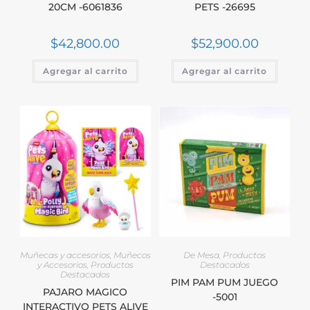
20CM -6061836
PETS -26695
$
42,800.00
$
52,900.00
Agregar al carrito
Agregar al carrito
Muñecas y accesorios
,
Muñecos
De Mesa
,
Productos
y Accesorios
,
Productos
Destacados
Destacados
PIM PAM PUM JUEGO
PAJARO MAGICO
-5001
INTERACTIVO PETS ALIVE