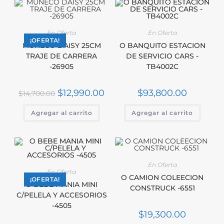
En Oferta
En Oferta
¡OFERTA!
MUÑECO DAISY 25CM
O BANQUITO ESTACION
TRAJE DE CARRERA
DE SERVICIO CARS -
-26905
TB4002C
$
12,990.00
$
93,800.00
$
14,700.00
Agregar al carrito
Agregar al carrito
En Oferta
En Oferta
O CAMION COLEECION
¡OFERTA!
O BEBE MANIA MINI
CONSTRUCK -6551
C/PELELA Y ACCESORIOS
-4505
$
19,300.00