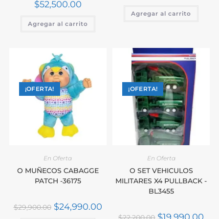
$
52,500.00
Agregar al carrito
Agregar al carrito
¡OFERTA!
¡OFERTA!
En Oferta
En Oferta
O MUÑECOS CABAGGE
O SET VEHICULOS
PATCH -36175
MILITARES X4 PULLBACK -
BL3455
$
24,990.00
$
29,900.00
$
19,990.00
$
22,200.00