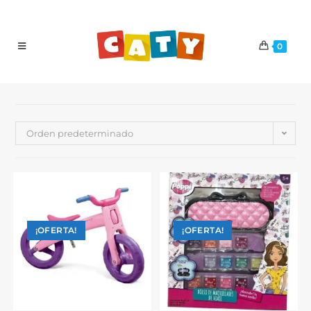
0
Orden predeterminado
¡OFERTA!
¡OFERTA!