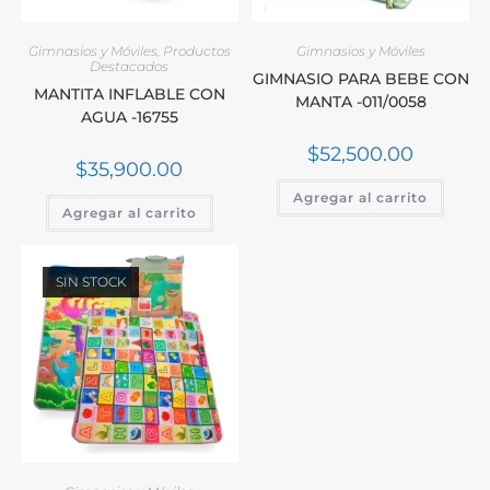
Gimnasios y Móviles
,
Productos
Gimnasios y Móviles
Destacados
GIMNASIO PARA BEBE CON
MANTITA INFLABLE CON
MANTA -011/0058
AGUA -16755
$
52,500.00
$
35,900.00
Agregar al carrito
Agregar al carrito
SIN STOCK