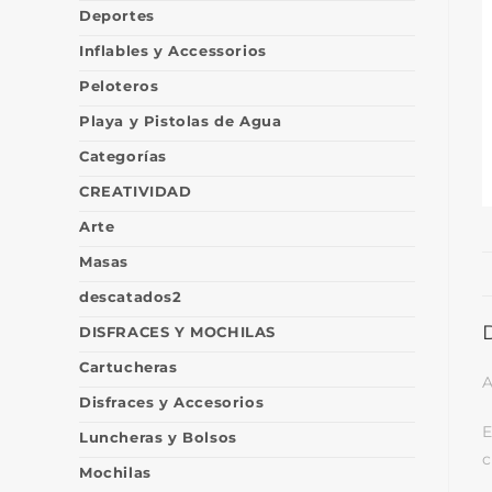
Deportes
Inflables y Accessorios
Peloteros
Playa y Pistolas de Agua
Categorías
CREATIVIDAD
Arte
Masas
descatados2
DISFRACES Y MOCHILAS
Cartucheras
A
Disfraces y Accesorios
E
Luncheras y Bolsos
c
Mochilas