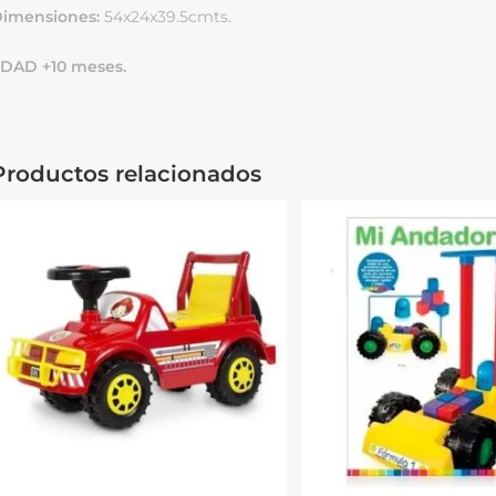
imensiones:
54x24x39.5cmts.
DAD +10 meses.
Productos relacionados