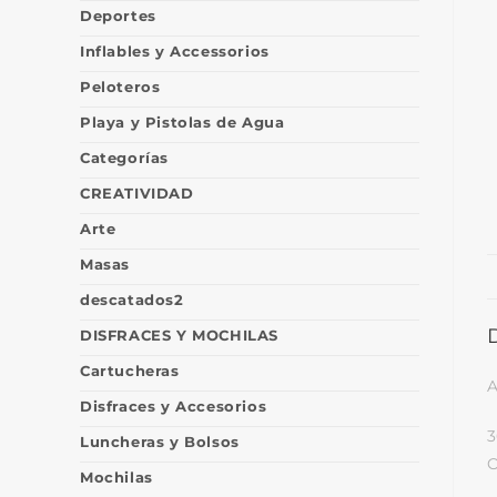
Deportes
Inflables y Accessorios
Peloteros
Playa y Pistolas de Agua
Categorías
CREATIVIDAD
Arte
Masas
descatados2
DISFRACES Y MOCHILAS
Cartucheras
A
Disfraces y Accesorios
3
Luncheras y Bolsos
O
Mochilas