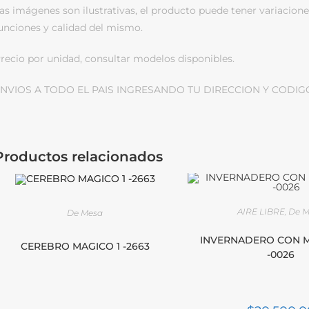
as imágenes son ilustrativas, el producto puede tener variacione
unciones y calidad del mismo.
recio por unidad, consultar modelos disponibles.
NVIOS A TODO EL PAIS INGRESANDO TU DIRECCION Y CODIG
Productos relacionados
AIRE LIBRE
,
De 
De Mesa
INVERNADERO CON 
CEREBRO MAGICO 1 -2663
-0026