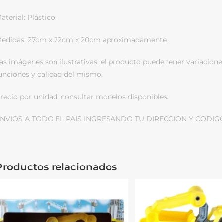
aterial: Plástico.
edidas: 27cm x 22cm x 20cm aproximadamente.
as imágenes son ilustrativas, el producto puede tener variacione
unciones y calidad del mismo.
recio por unidad, consultar modelos disponibles.
NVIOS A TODO EL PAIS INGRESANDO TU DIRECCION Y CODIG
Productos relacionados