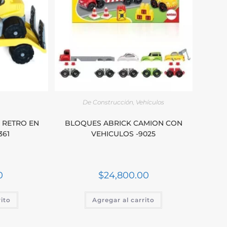
De Construcción
,
Vehículos
 RETRO EN
BLOQUES ABRICK CAMION CON
361
VEHICULOS -9025
0
$
24,800.00
rito
Agregar al carrito