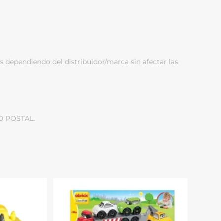
s dependiendo del distribuidor/marca sin afectar las
O POSTAL.