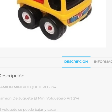
DESCRIPCIÓN
INFORMAC
Descripción
AMION MINI VOLQUETERO -274
amión De Juguete El Mini Volquetero Art 274
l volquete se puede bajar y sacar.