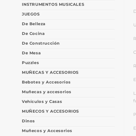
INSTRUMENTOS MUSICALES
D
JUEGOS
De Belleza
U
De Cocina
R
De Construcción
C
De Mesa
Puzzles
MUÑECAS Y ACCESORIOS
E
Bebotes y Accesorios
Muñecas y accesorios
L
f
Vehículos y Casas
MUÑECOS Y ACCESORIOS
P
Dinos
E
Muñecos y Accesorios