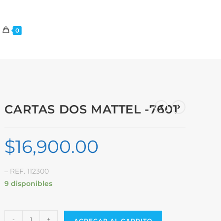
0
CARTAS DOS MATTEL -7601
$
16,900.00
– REF. 112300
9 disponibles
-
+
AGREGAR AL CARRITO