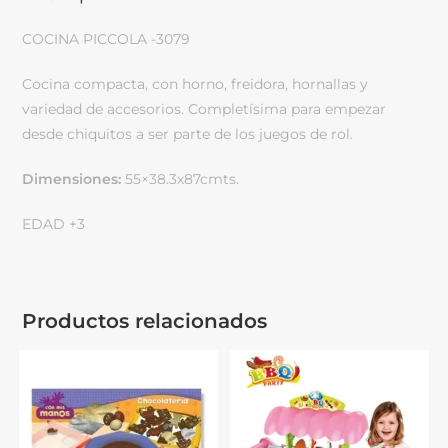
COCINA PICCOLA -3079
Cocina compacta, con horno, freidora, hornallas y
variedad de accesorios. Completísima para empezar
desde chiquitos a ser parte de los juegos de rol.
Dimensiones:
55×38.3x87cmts.
EDAD +3
Productos relacionados