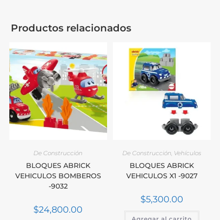
Productos relacionados
De Construcción
De Construcción
,
Vehículos
BLOQUES ABRICK
BLOQUES ABRICK
VEHICULOS BOMBEROS
VEHICULOS X1 -9027
-9032
$
5,300.00
$
24,800.00
Agregar al carrito