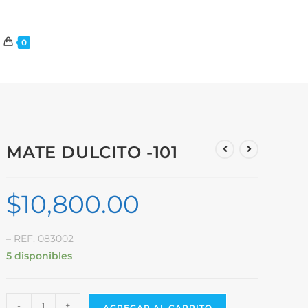
0
MATE DULCITO -101
$
10,800.00
– REF. 083002
5 disponibles
-
+
AGREGAR AL CARRITO