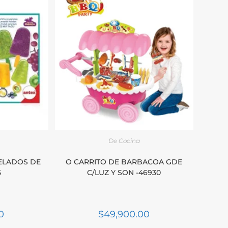
De Cocina
ELADOS DE
O CARRITO DE BARBACOA GDE
5
C/LUZ Y SON -46930
0
$
49,900.00