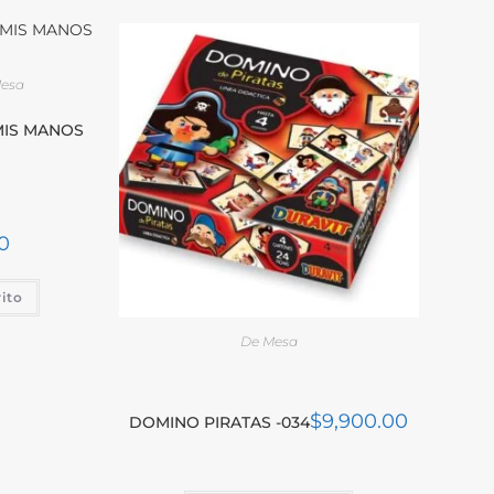
Mesa
MIS MANOS
0
rito
De Mesa
$
9,900.00
DOMINO PIRATAS -034