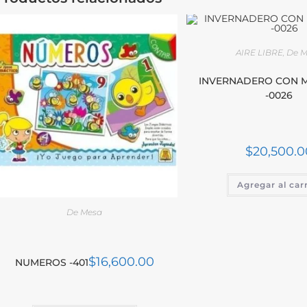
AIRE LIBRE
,
De 
INVERNADERO CON 
-0026
$
20,500.0
Agregar al car
De Mesa
$
16,600.00
NUMEROS -401