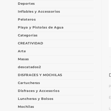
Deportes
Inflables y Accessorios
Peloteros
Playa y Pistolas de Agua
Categorías
CREATIVIDAD
Arte
Masas
descatados2
DISFRACES Y MOCHILAS
Cartucheras
P
Disfraces y Accesorios
E
Luncheras y Bolsos
Mochilas
L