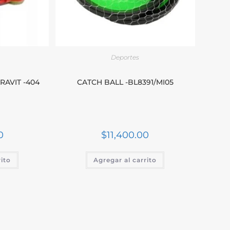
Deportes
AVIT -404
CATCH BALL -BL8391/MI05
0
$
11,400.00
rito
Agregar al carrito