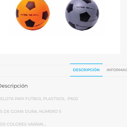
DESCRIPCIÓN
INFORMAC
Descripción
ELOTA PAPI FUTBOL PLASTISOL -P602
S DE GOMA DURA, NUMERO 5
OS COLORES VARÍAN….