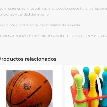
as imágenes son ilustrativas, el producto puede tener variacione
unciones y calidad del mismo.
recio por unidad, consultar modelos disponibles.
NVIOS A TODO EL PAIS INGRESANDO TU DIRECCION Y CODIG
Productos relacionados