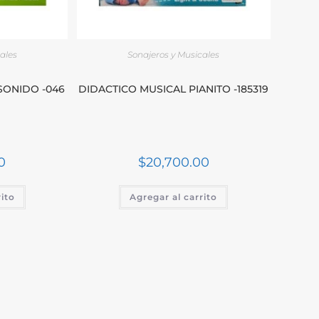
ales
Sonajeros y Musicales
SONIDO -046
DIDACTICO MUSICAL PIANITO -185319
0
$
20,700.00
rito
Agregar al carrito