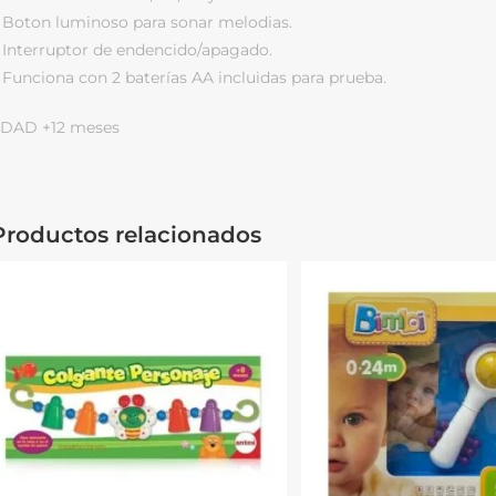
 Boton luminoso para sonar melodias.
 Interruptor de endencido/apagado.
 Funciona con 2 baterías AA incluidas para prueba.
DAD +12 meses
Productos relacionados