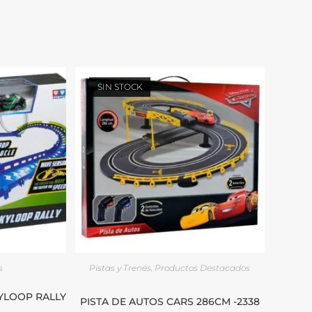
SIN STOCK
s
Pistas y Trenes
,
Productos Destacados
YLOOP RALLY
PISTA DE AUTOS CARS 286CM -2338