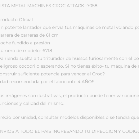
ISTA METAL MACHINES CROC ATTACK -7058
roducto Oficial
n potente lanzador que envía tus máquinas de metal volando por
arrera de carreras de 61 cm
oche fundido a presión
úmero de modelo- 6718
a rienda suelta a tu triturador de huesos furiosamente con el p
eligroso cocodrilo esperando. Si no tienes éxito- tu máquina de
onstruir suficiente potencia para vencer al Croc?
dad recomendada por el fabricante 4 AÑOS
as imágenes son ilustrativas, el producto puede tener variacione
unciones y calidad del mismo.
recio por unidad, consultar modelos disponibles o se tendrá que 
NVIOS A TODO EL PAIS INGRESANDO TU DIRECCION Y CODIG