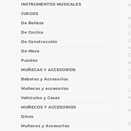
INSTRUMENTOS MUSICALES
P
JUEGOS
P
De Belleza
U
De Cocina
C
C
De Construcción
N
De Mesa
D
Puzzles
p
c
MUÑECAS Y ACCESORIOS
E
Bebotes y Accesorios
Muñecas y accesorios
L
f
Vehículos y Casas
MUÑECOS Y ACCESORIOS
P
Dinos
E
Muñecos y Accesorios