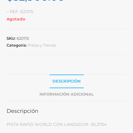
– REF. 620115
Agotado
SKU:
620115
Categoría:
Pistas y Trenes
DESCRIPCIÓN
INFORMACIÓN ADICIONAL
Descripción
PISTA RAPID WORLD CON LANZADOR -BL3754