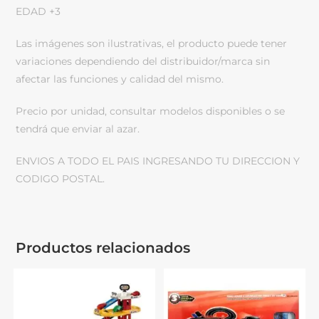
EDAD +3
Las imágenes son ilustrativas, el producto puede tener
variaciones dependiendo del distribuidor/marca sin
afectar las funciones y calidad del mismo.
Precio por unidad, consultar modelos disponibles o se
tendrá que enviar al azar.
ENVIOS A TODO EL PAIS INGRESANDO TU DIRECCION Y
CODIGO POSTAL.
Productos relacionados