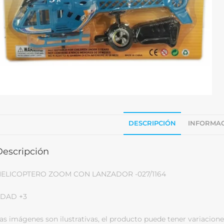
DESCRIPCIÓN
INFORMAC
Descripción
ELICOPTERO ZOOM CON LANZADOR -027/1164
DAD +3
as imágenes son ilustrativas, el producto puede tener variacione