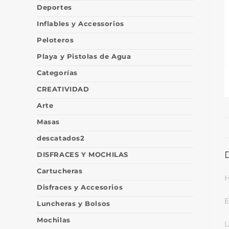
Deportes
Inflables y Accessorios
Peloteros
Playa y Pistolas de Agua
Categorías
CREATIVIDAD
Arte
Masas
descatados2
DISFRACES Y MOCHILAS
Cartucheras
H
Disfraces y Accesorios
E
Luncheras y Bolsos
Mochilas
L