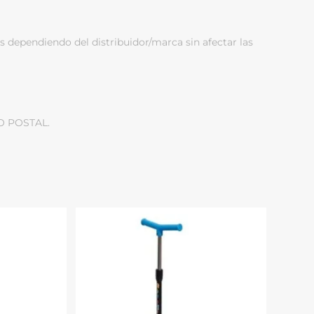
s dependiendo del distribuidor/marca sin afectar las
O POSTAL.