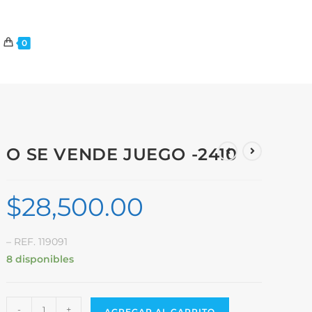
0
O SE VENDE JUEGO -2410
$
28,500.00
– REF. 119091
8 disponibles
-
+
AGREGAR AL CARRITO