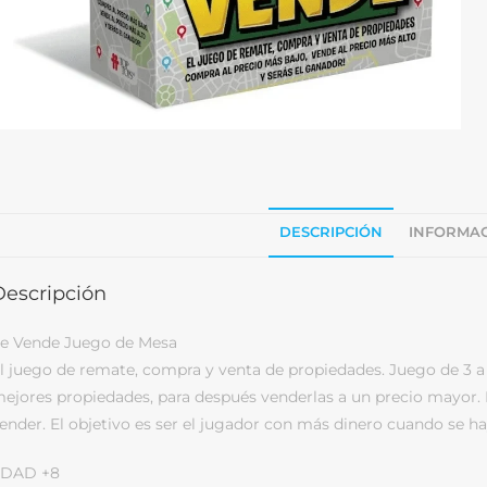
DESCRIPCIÓN
INFORMAC
Descripción
e Vende Juego de Mesa
l juego de remate, compra y venta de propiedades. Juego de 3 a 
ejores propiedades, para después venderlas a un precio mayor. 
ender. El objetivo es ser el jugador con más dinero cuando se h
EDAD +8