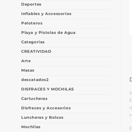
Deportes
Inflables y Accessorios
Peloteros
Playa y Pistolas de Agua
Categorías
CREATIVIDAD
Arte
Masas
descatados2
DISFRACES Y MOCHILAS
S
Cartucheras
E
m
Disfraces y Accesorios
v
Luncheras y Bolsos
Mochilas