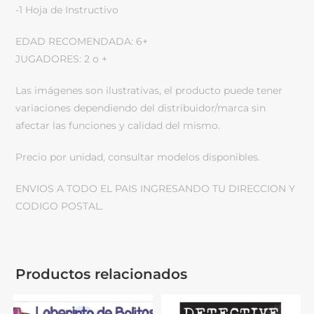
-1 Hoja de Instructivo
EDAD RECOMENDADA: 6+
JUGADORES: 2 o +
Las imágenes son ilustrativas, el producto puede tener
variaciones dependiendo del distribuidor/marca sin
afectar las funciones y calidad del mismo.
Precio por unidad, consultar modelos disponibles.
ENVIOS A TODO EL PAIS INGRESANDO TU DIRECCION Y
CODIGO POSTAL.
Productos relacionados