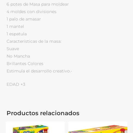
6 potes de Masa para moldear
4 moldes con divisiones
1 palo de amasar
1 mantel
1 espatula
Características de la masa:
Suave
No Mancha
Brillantes Colores
Estimula el desarrollo creativo.-
EDAD +3
Productos relacionados