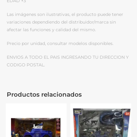
EDAD +3
Las imágenes son ilustrativas, el producto puede tener
variaciones dependiendo del distribuidor/marca sin
afectar las funciones y calidad del mismo.
Precio por unidad, consultar modelos disponibles.
ENVIOS A TODO EL PAIS INGRESANDO TU DIRECCION Y
CODIGO POSTAL.
Productos relacionados