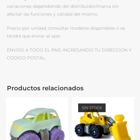
variaciones dependiendo del distribuidor/marca sin
afectar las funciones y calidad del mismo.
Precio por unidad, consultar modelos disponibles o se
tendrá que enviar al azar.
ENVIOS A TODO EL PAIS INGRESANDO TU DIRECCION Y
CODIGO POSTAL.
Productos relacionados
SIN STOCK