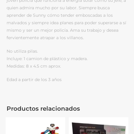
joven policía que funciona a energía solar como su jefe, a
quien admira mucho por su labor. Siempre busca
aprender de Sunny cómo tender emboscadas a los
malvados y siempre idea planes para poder superarse a sí
mismo y ser un mejor policía. Ama su trabajo y desea
fervientemente atrapar a los villanos.
No utiliza pilas.
Incluye: 1 camion de plástico y madera.
Medidas: 8 x 4.5 cm aprox.
Edad a partir de los 3 años
Productos relacionados