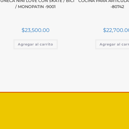
UÑECA NINI LOVE CON SKATE / BICI
COCINA PARA ARTICULA
/ MONOPATIN -9001
-80742
$
23,500.00
$
22,700.0
Agregar al carrito
Agregar al car