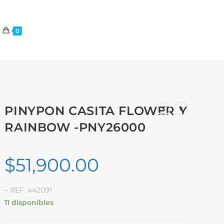
0
PINYPON CASITA FLOWER Y
RAINBOW -PNY26000
$
51,900.00
– REF. 442091
11 disponibles