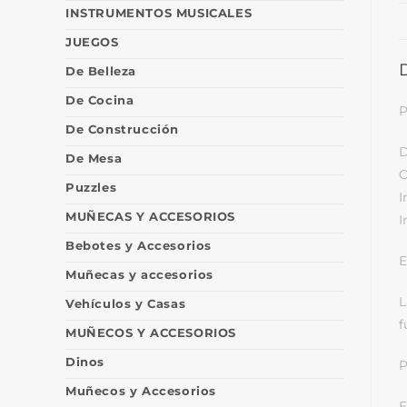
INSTRUMENTOS MUSICALES
JUEGOS
De Belleza
De Cocina
P
De Construcción
D
De Mesa
C
Puzzles
I
MUÑECAS Y ACCESORIOS
I
Bebotes y Accesorios
E
Muñecas y accesorios
L
Vehículos y Casas
f
MUÑECOS Y ACCESORIOS
Dinos
P
Muñecos y Accesorios
E