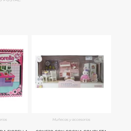
rios
Muñecas y accesorios