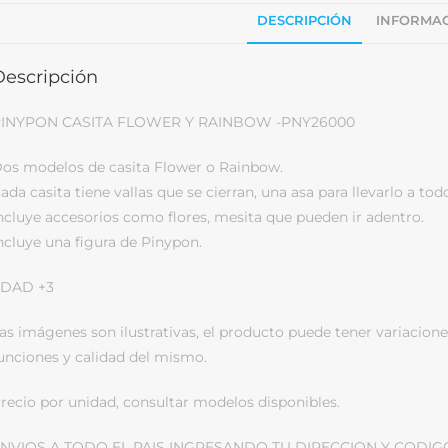
DESCRIPCIÓN
INFORMAC
Descripción
INYPON CASITA FLOWER Y RAINBOW -PNY26000
os modelos de casita Flower o Rainbow.
ada casita tiene vallas que se cierran, una asa para llevarlo a tod
ncluye accesorios como flores, mesita que pueden ir adentro.
ncluye una figura de Pinypon.
DAD +3
as imágenes son ilustrativas, el producto puede tener variacione
unciones y calidad del mismo.
recio por unidad, consultar modelos disponibles.
NVIOS A TODO EL PAIS INGRESANDO TU DIRECCION Y CODIG