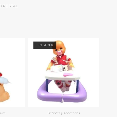
O POSTAL.
SIN STOCK
rios
Bebotes y Accesorios