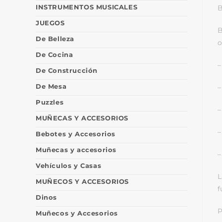
INSTRUMENTOS MUSICALES
B
JUEGOS
B
De Belleza
o
De Cocina
–
De Construcción
De Mesa
–
Puzzles
–
MUÑECAS Y ACCESORIOS
–
Bebotes y Accesorios
Muñecas y accesorios
–
Vehículos y Casas
L
MUÑECOS Y ACCESORIOS
f
Dinos
P
Muñecos y Accesorios