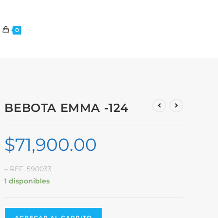
0
BEBOTA EMMA -124
$
71,900.00
– REF. 590033
1 disponibles
AGREGAR AL CARRITO