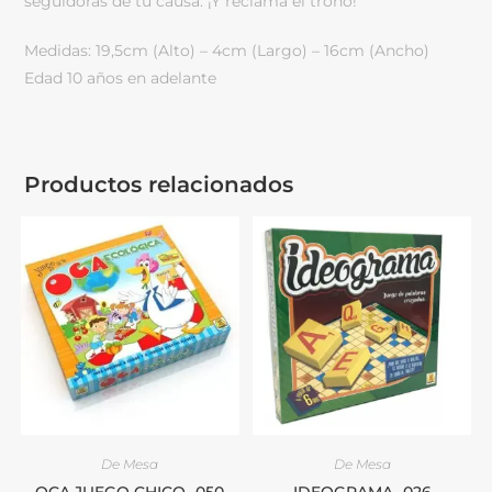
seguidoras de tu causa. ¡Y reclamá el trono!
Medidas: 19,5cm (Alto) – 4cm (Largo) – 16cm (Ancho)
Edad 10 años en adelante
Productos relacionados
De Mesa
De Mesa
OCA JUEGO CHICO -050
IDEOGRAMA -026