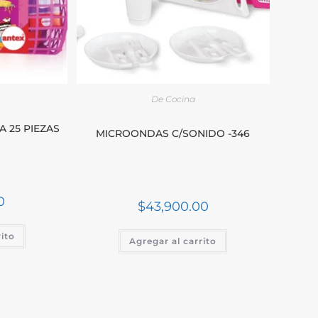
De Cocina
 25 PIEZAS
MICROONDAS C/SONIDO -346
0
$
43,900.00
rito
Agregar al carrito