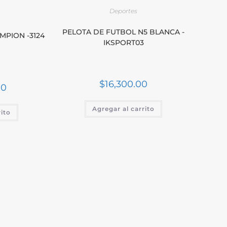
Deportes
PELOTA DE FUTBOL N5 BLANCA -
MPION -3124
IKSPORT03
$
16,300.00
00
Agregar al carrito
rito