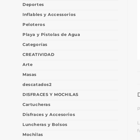
Deportes
Inflables y Accessorios
Peloteros
Playa y Pistolas de Agua
Categorías
CREATIVIDAD
Arte
Masas
descatados2
DISFRACES Y MOCHILAS
Cartucheras
P
Disfraces y Accesorios
L
Luncheras y Bolsos
f
Mochilas