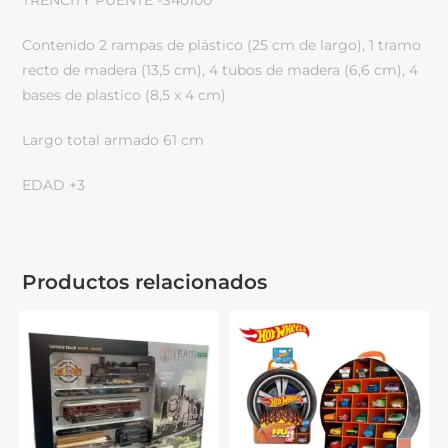
TRENCITY PUENTE -S40100
Contenido 2 rampas de plástico (25 cm de largo), 1 tramo
recto de madera (13,5 cm), 4 tubos de madera (6,6 cm), 4
bases de plastico (8,5 x 4 cm)
Largo total armado 61 cm
EDAD +3
Productos relacionados