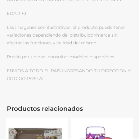
EDAD +3
Las imágenes son ilustrativas, el producto puede tener
variaciones dependiendo del distribuidor/marca sin
afectar las funciones y calidad del mismo.
Precio por unidad, consultar modelos disponibles.
ENVIOS A TODO EL PAIS INGRESANDO TU DIRECCION Y
CODIGO POSTAL.
Productos relacionados