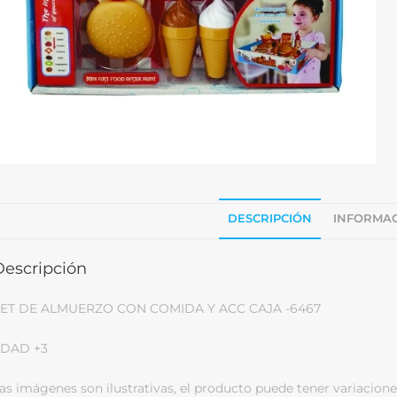
DESCRIPCIÓN
INFORMAC
Descripción
ET DE ALMUERZO CON COMIDA Y ACC CAJA -6467
DAD +3
as imágenes son ilustrativas, el producto puede tener variacione