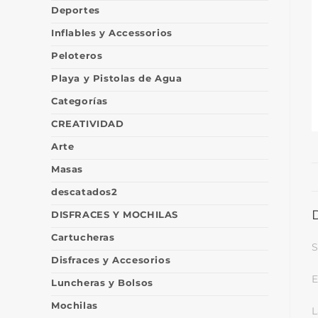
Deportes
Inflables y Accessorios
Peloteros
Playa y Pistolas de Agua
Categorías
CREATIVIDAD
Arte
Masas
descatados2
DISFRACES Y MOCHILAS
Cartucheras
S
Disfraces y Accesorios
E
Luncheras y Bolsos
Mochilas
L