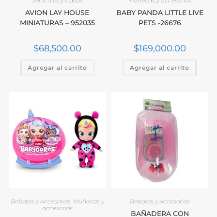
Vehículos y Casas
Muñecas y accesorios
AVION LAY HOUSE
BABY PANDA LITTLE LIVE
MINIATURAS – 952035
PETS -26676
$
68,500.00
$
169,000.00
Agregar al carrito
Agregar al carrito
Bebotes y Accesorios
,
Muñecas y
Bebotes y Accesorios
accesorios
BAÑADERA CON